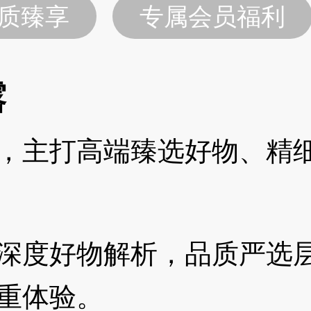
质臻享
专属会员福利
露
，主打高端臻选好物、精
深度好物解析，品质严选
重体验。