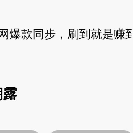
网爆款同步，刷到就是赚
朝露