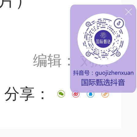
0片）
编辑： 刘欣
分享：